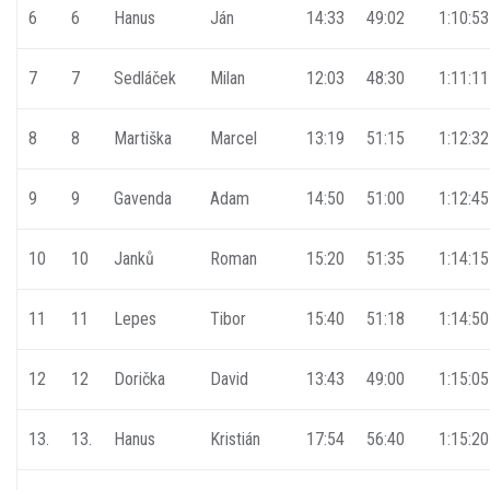
6
6
Hanus
Ján
14:33
49:02
1:10:53
7
7
Sedláček
Milan
12:03
48:30
1:11:11
8
8
Martiška
Marcel
13:19
51:15
1:12:32
9
9
Gavenda
Adam
14:50
51:00
1:12:45
10
10
Janků
Roman
15:20
51:35
1:14:15
11
11
Lepes
Tibor
15:40
51:18
1:14:50
12
12
Dorička
David
13:43
49:00
1:15:05
13.
13.
Hanus
Kristián
17:54
56:40
1:15:20