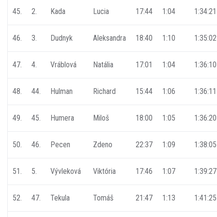
45.
2.
Kada
Lucia
17:44
1:04
1:34:21
46.
3.
Dudnyk
Aleksandra
18:40
1:10
1:35:02
47.
4.
Vráblová
Natália
17:01
1:04
1:36:10
48.
44.
Hulman
Richard
15:44
1:06
1:36:11
49.
45.
Humera
Miloš
18:00
1:05
1:36:20
50.
46.
Pecen
Zdeno
22:37
1:09
1:38:05
51.
5.
Vývleková
Viktória
17:46
1:07
1:39:27
52.
47.
Tekula
Tomáš
21:47
1:13
1:41:25