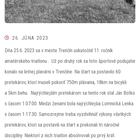
26. JÚNA 2023
Dňa 25.6. 2023 sa v meste Trenčín uskutočnil 11. ročník
amatérskeho triatlonu . Už po druhý rok sa toto športové podujatie
konalo na letnej plavárni v Trenčíne. Na štart sa postavilo 60
pretekárov, ktorí museli pokoriť 750m plávania, 18km na bicykli
a 5km behu. Najrýchlejším pretekárom sa tento rok stal Ján Botko
s časom 1:07:00. Medzi ženami bola najrýchlejšia Lomnická Lenka
s časom 1:17:30. Samozrejme treba vyzdvihnúť výkony všetkých
pretekárov, ktorí sa postavili na štart a prekonali tri náročné
disciplíny. Niektorí z nich triatlon absolvovali po prvý krát.