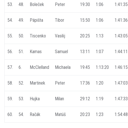
53.
48.
Boleček
Peter
19:30
1:06
1:41:35
54.
49.
Pápišta
Tibor
15:50
1:06
1:41:36
55.
50.
Tiscenko
Vasilij
20:25
1:13
1:43:05
56.
51.
Kamas
Samuel
13:11
1:07
1:44:11
57.
6.
McClelland
Michaela
19:45
1:13:20
1:46:15
58.
52.
Martinek
Peter
17:36
1:20
1:47:03
59.
53.
Hujka
Milan
29:12
1:19
1:47:33
60.
54.
Račák
Matúš
20:23
1:23
1:54:48