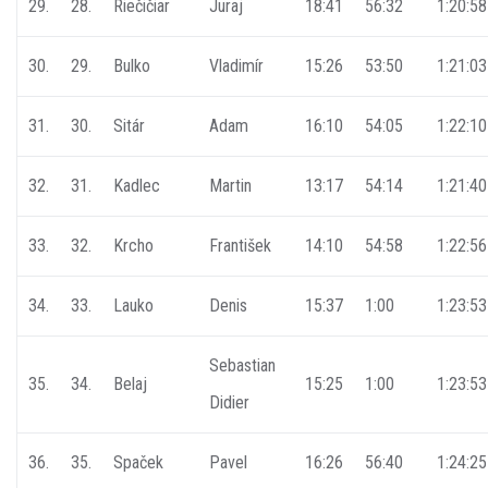
29.
28.
Riečičiar
Juraj
18:41
56:32
1:20:58
30.
29.
Bulko
Vladimír
15:26
53:50
1:21:03
31.
30.
Sitár
Adam
16:10
54:05
1:22:10
32.
31.
Kadlec
Martin
13:17
54:14
1:21:40
33.
32.
Krcho
František
14:10
54:58
1:22:56
34.
33.
Lauko
Denis
15:37
1:00
1:23:53
Sebastian
35.
34.
Belaj
15:25
1:00
1:23:53
Didier
36.
35.
Spaček
Pavel
16:26
56:40
1:24:25